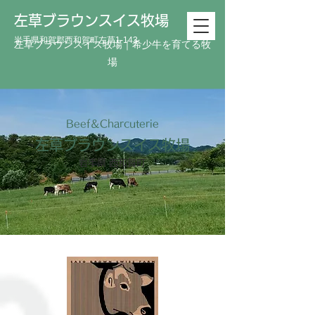
左草ブラウンスイス牧場
岩手県和賀郡西和賀町左草1-143
左草ブラウンスイス牧場｜希少牛を育てる牧
場
Beef＆Charcuterie
左草ブラウンスイス牧場
岩手県 西和賀町