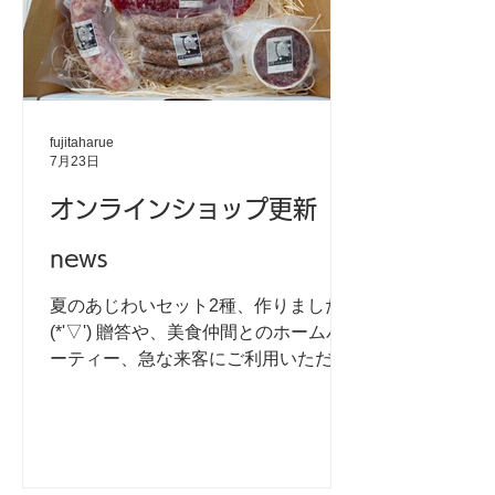
夏のギフトにでご一緒させていただい
ていますが、あまりにも美味しいので
パンだけでもお買い上げいただけるよ
うにショップに掲載します。 おすすめ
のシャルキュトリーは ☆断然！→コン
fujitaharue
ビーフ ☆間違いない！→ブレザオラ
7月23日
（オリーブオイルのご用意を） を、推
オンラインショップ更新
薦します(｀・ω・´)ｷﾘｯ 内容量：約
100g（2切れ） 賞味期限：製造日より
news
1か月 発送：クロネコヤマト冷凍便 お
いしいパンのストーリーと一緒にお届
夏のあじわいセット2種、作りました
けいたします。 オンラインショップ
(*'▽') 贈答や、美食仲間とのホームパ
「左草ブラウンスイス牧場」へ
ーティー、急な来客にご利用いただけ
ますと幸いです。
・・・・・・・・・・・・・・・・・
・・・・・・・・・・・・・・・・・
・・・・・・・ ＊セットその１【さそ
う】 夏セット「さそう」 左草ブラウ