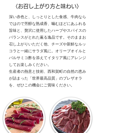
〈お召し上がり方と味わい〉
深い赤色と、しっとりとした食感、牛肉なら
ではので芳醇な熟成香、噛むほどにあふれる
旨味と、贅沢に使用したハーブやスパイスの
バランスがとれた薫る逸品です。そのままお
召し上がりいただく他、チーズや新鮮なルッ
コラと一緒にサラダ風に。オリーブオイルと
バルサミコ酢を添えてイタリア風にアレンジ
してお楽しみください。
生産者の熱意と技術、西和賀町の自然の恵み
が詰まった「世界最高品質」のブレザオラ
を、ぜひこの機会にご賞味ください。