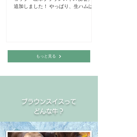
賀の「おいしい」を詰め込んだセット
追加しました！ やっぱり、生ハムは切
です。 パンと肉は仲良し。...
りたてが一番美味しい。 スライスした
瞬間に立ち上る香り、しっとりとした
食感。ブロックだからこそ味わえる美
味しさがあります。 今回は、希少なブ
ラウンスイス牛の厳選モモ肉で仕込ん
だブレザオラを、約1kgのブロックに
もっと見る
カットし、真空パック・冷凍でご用意
しました。 ✔ スライサーをお持ちの方
✔ 飲食店など事業者の方 ✔ 塊の生ハム
と対話したい方 におすすめです。 真
空パックの状態では黒っぽく見えます
が、空気に触れると鮮やかな赤色に変
ブラウンスイスって
わります。 食べきれない分はラップで
ぴったり包み、ジッパー付き保存袋な
どんな牛？
どで空気を抜いて冷蔵保存してくださ
い。 日が経つにつれて少しずつ変化す
る香りや味わいも、ブロックならでは