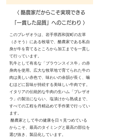
〈 酪農家だからこそ実現できる
「一貫した品質」へのこだわり 〉
このブレザオラは、岩手県西和賀町の左草
（さそう）にある牧場で、酪農家である私自
身が牛を育てるところから加工までを一貫し
て行っています。
乳牛として有名な「ブラウンスイス牛」の赤
身肉を使用。広大な牧草地で育てられた牛の
肉は美しい赤色で、味わいの余韻が長く、噛
むほどに旨味が持続する美味しい牛肉です。
イタリアの伝統的な牛肉の生ハム「ブレザオ
ラ」の製法にならい、塩漬けから熟成まで、
すべての工程を丹精込めて手作業で行ってい
ます。
酪農家として牛の健康を日々見つめている
からこそ、最高のタイミングと最高の部位を
選び抜き、製品化しています。