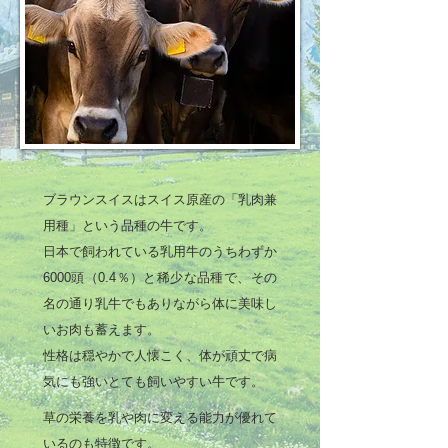
の楽しみです。 価格は100gあたり
1,450円（税別）の不定貫商品です。
切りたてのブレザオラで作るシャルキ
ュトリーボードは本当に美味しい＆楽
しいです！ ご注文はこちらから！ オ
ンラインショップ「左草ブラウンスイ
ス牧場」 https://saso-br
ブラウンスイスはスイス原産の「乳肉兼
用種」という品種の牛です。
日本で飼われている乳用牛のうちわずか
6000頭（0.4％）と稀少な品種で、その
名の通り乳牛でもありながら体に美味し
いお肉も蓄えます。
性格は穏やかで人懐こく、体が頑丈で病
気にも強いとても飼いやすい牛です。
草の栄養を乳や肉に変える能力が優れて
いるのも特徴です。