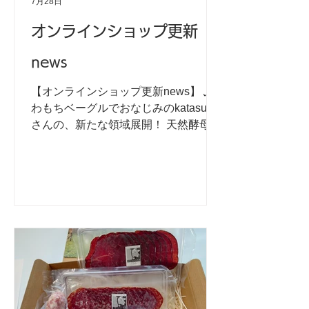
7月28日
オンラインショップ更新
news
【オンラインショップ更新news】 ふ
わもちベーグルでおなじみのkatasumi
さんの、新たな領域展開！ 天然酵母と
岩手県産小麦、塩だけを材料に、じー
っくり低温で発酵させて焼き上げる酸
味と旨味がたまらないサワードゥブレ
ッドです。 材料がパンになるまでなん
と3日間！ ベーグルでも味わえる、
katasumiさんらしい香ばしい香りとも
ちもち感はそのままに、厚めの香ばし
いクラスト（皮）とトムとジェリーに
出てくるチーズのような気泡が特徴で
す。 このパンは、絶対お肉に合う！
と一目ぼれ（ひと口ぼれ）して今年の