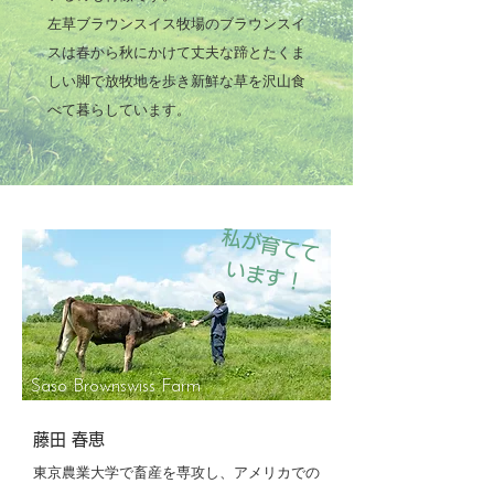
左草ブラウンスイス牧場のブラウンスイ
スは春から秋にかけて丈夫な蹄とたくま
しい脚で放牧地を歩き新鮮な草を沢山食
べて暮らしています。
私
が
育
て
て
ま
す
い
！
Saso Brownswiss Farm
藤田 春恵
東京農業大学で畜産を専攻し、アメリカでの