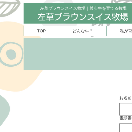
左草ブラウンスイス牧場｜希少牛を育てる牧場
左草ブラウンスイス牧場
TOP
どんな牛？
私が
お問い合
お名前
電話番