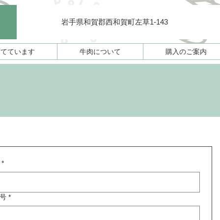
岩手県和賀郡西和賀町左草1-143
育てています
牛肉について
購入のご案内
わせフォーム
*
号
*