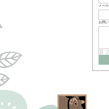
メール
お問い
左草ブ