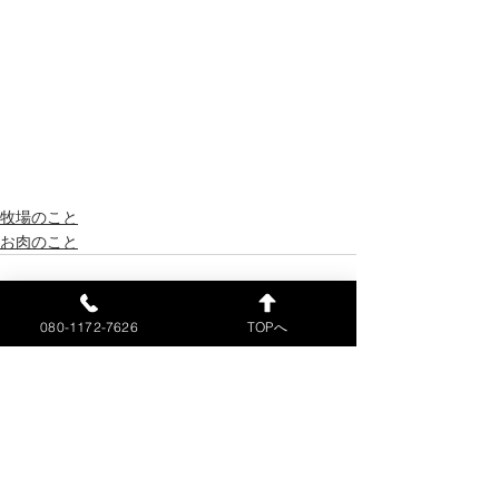
牧場のこと
お肉のこと
080-1172-7626
TOPへ
すべて表示
最新記事