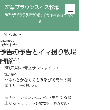
左草ブラウンスイス牧場
岩手県和賀郡西和賀町左草1-143
左草ブラウンスイス牧場｜希少牛を育てる牧
場
記事
All Posts
fujitaharue
All Posts
1月27日
予告の予告とイマ撮り牧場
暮らしのこと
画像
牧場のこと
お肉のこと
久しぶりの青空サンシャイン！⁡
商品紹介
パネルとかなくても直浴びで充分太陽
エネルギー凄いわ。⁡⁡
モチベーションが上がる〜生きてる感
上がる〜ラララ〜( ᐛ👐)✨⁡←冬が嫌い