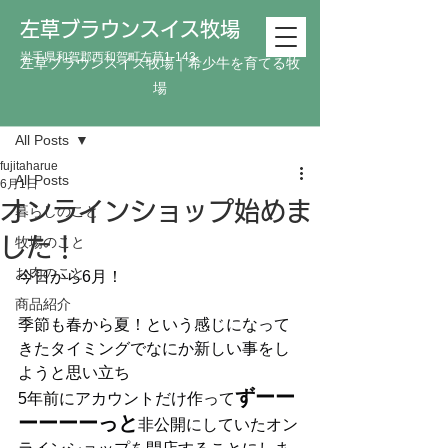
左草ブラウンスイス牧場
岩手県和賀郡西和賀町左草1-143
左草ブラウンスイス牧場｜希少牛を育てる牧
場
記事
All Posts
fujitaharue
All Posts
6月1日
オンラインショップ始めま
暮らしのこと
した！
牧場のこと
お肉のこと
今日から6月！
商品紹介
季節も春から夏！という感じになって
きたタイミングでなにか新しい事をし
ようと思い立ち
ずーー
5年前にアカウントだけ作って
ーーーーっと
非公開にしていたオン