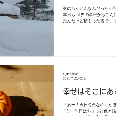
家の形がどんなんだったか
本日も 世界の屋根からこんに
たんだけど積もった雪でつっ
フェーズDeath( ´ཫ`) ｢雪降らせない党｣とか結成されたら
是非一票投じたいと思いま
fujitaharue
2025年12月23日
幸せはそこにあ
「あー！今日冬至なのにかぼ
｀)」⁡ ⁡⁡ 昨日はちょっと