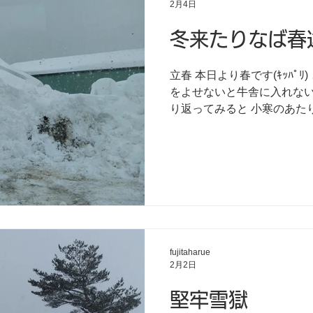
2月4日
冬来たりなば春
立春 本日より春です(ｷｯﾊﾟ
をよせないと牛舎に入れない朝
り返ってみると 小寒のあた
なってきて 大寒でバッチバチに吹雪いて凍って 今屋根の
雪が落ちるくらいに寒さが
はやっぱり旧暦とリンクし
牛の毛が生え変わってくる
うむー、よく出来ている。
fujitaharue
2月2日
堅牢雪獄