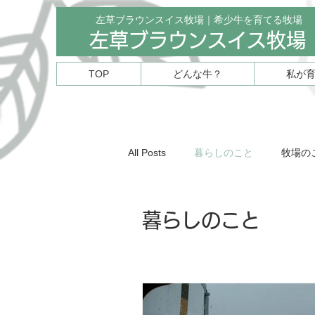
左草ブラウンスイス牧場｜希少牛を育てる牧場
左草ブラウンスイス牧場
TOP
どんな牛？
私が
All Posts
暮らしのこと
牧場の
暮らしのこと