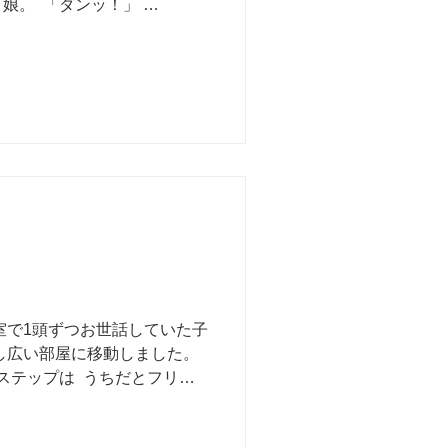
⁡ ⁡「ダンッ！」⁡ ⁡⁡
ったよ」⁡ ⁡⁡ ⁡なる！⁡ ⁡⁡ ⁡オノマ
け作るのかー！⁡ ⁡⁡ ⁡「サク
 ⁡「チチチッ ボーッ」⁡
⁡「コトコト」⁡⁡ ⁡
 ⁡⁡ 無事に冬至の行事食をいた
できました。⁡ ⁡⁡ ⁡日本語の
⁡感動し ⁡⁡ 間もなく20万
⁡ ⁡修理代と時間のムダがどん
⁡どうでもよく思えてきたので
車買うお金貯めます。⁡ ⁡⁡ ⁡画像
個室で1頭ずつお世話していた子
い部屋に移動しました。⁡ ⁡⁡ ⁡
テップは⁡ ⁡⁡ ⁡⁡うちだとフリー
い、自由に歩き回れる飼い方
れで暮らしていくときに⁡ ⁡⁡ ⁡餌