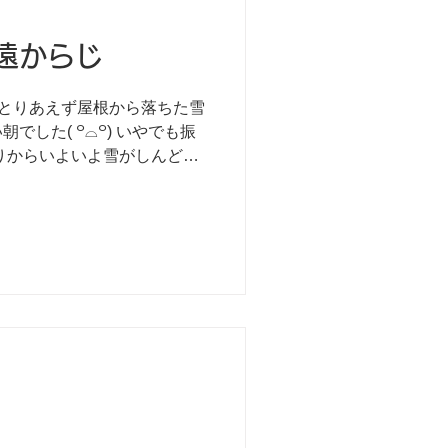
遠からじ
ﾘ) とりあえず屋根から落ちた雪
でした( ꒪⌓꒪) いやでも振
りからいよいよ雪がしんどく
緩んできたと思えば、西和賀
ているんだなぁと思います。
のもここら辺からだもんな。