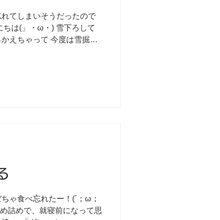
忘れてしまいそうだったので
ちは(」・ω・) 雪下ろして
かえちゃって 今度は雪掘り
す←
る
ちゃ食べ忘れたー！(´；ω；
色々詰め詰めで、⁡就寝前になって思