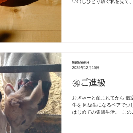
い出しひとり騒ぐ私を見て、娘。 ⁡
⁡…………？⁡ ⁡⁡ ⁡「はい、かぼちゃ切
トペでイマジナリーかぼちゃ煮漬
ッ」⁡ ⁡「ゴロゴロ」⁡ ⁡「ジャーッ」⁡
⁡「サラサラ〜」⁡ ⁡「グツグツ」⁡ 
⁡……………………「パンッ」⁡
だき、ご馳走様の合掌までラリー
音の表現の奥深さと娘の発想力に
kmになる⁡私の車が度々不調で
fujitaharue
どんかさんでいく事なんか⁡ 
2025年12月15日
した。⁡ ⁡⁡ ⁡頑張ってお肉売って
は拾い画です。
㊗️ご進級
おぎゃーと産まれてから⁡ 
牛を ⁡同級生になるペアで少し広
はじめての集団生活。⁡ ⁡⁡ このス
ストールという牛を繋がな
をしているので ⁡⁡ ⁡これから群